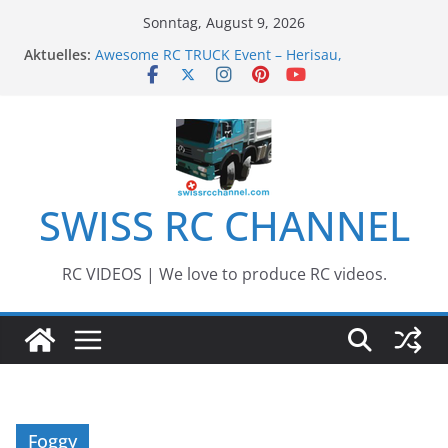
Zum
Sonntag, August 9, 2026
Inhalt
Aktuelles:
Awesome RC TRUCK Event – Herisau,
springen
Switzerland – 2020
Awesome Big RC Scale Boats
13th #AARESCALER RC ADVENTURE TOUR 2018
BEST OF RC Event „Anbaggern 4.0“ – 2019
Awesome RC Timber Truck
SWISS RC CHANNEL
RC VIDEOS | We love to produce RC videos.
Foggy