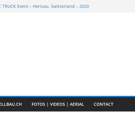
TRUCK Event – Herisau, Switzerland – 2020
 RC Scale Boats
SCALER RC ADVENTURE TOUR 2018
Event „Anbaggern 4.0“ – 2019
 Timber Truck
ELLBAU.CH
FOTOS | VIDEOS | AERIAL
CONTACT