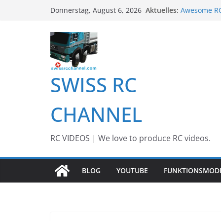
Zum
Aktuelles:
Awesome RC 
Donnerstag, August 6, 2026
Inhalt
Awesome Big
13th #AARE
springen
BEST OF RC 
Awesome RC
SWISS RC
CHANNEL
RC VIDEOS | We love to produce RC videos.
BLOG
YOUTUBE
FUNKTIONSMOD