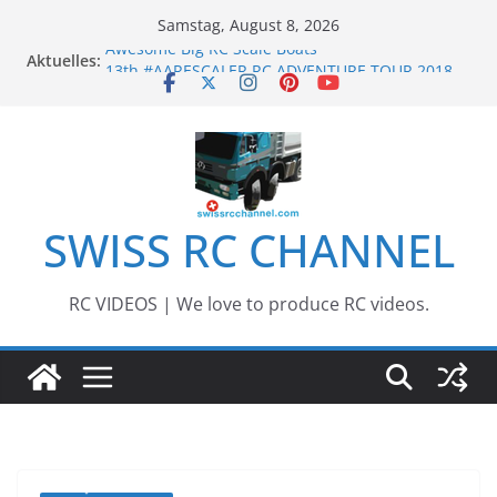
Zum
Samstag, August 8, 2026
Inhalt
Aktuelles:
Awesome Big RC Scale Boats
springen
13th #AARESCALER RC ADVENTURE TOUR 2018
BEST OF RC Event „Anbaggern 4.0“ – 2019
Awesome RC Timber Truck
Awesome RC TRUCK Event – Herisau,
Switzerland – 2020
SWISS RC CHANNEL
RC VIDEOS | We love to produce RC videos.