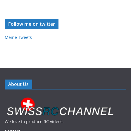
Follow me on twitter
Meine Tweets
About Us
We love to produce RC videos.