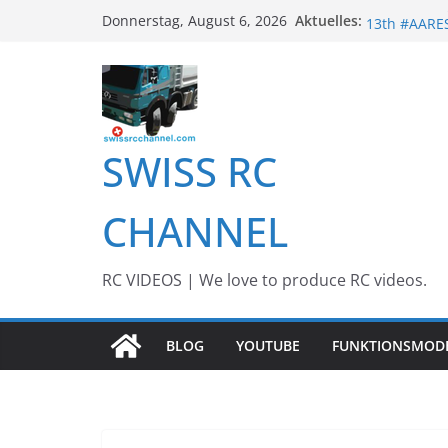
Zum
Awesome Big
Aktuelles:
Donnerstag, August 6, 2026
Inhalt
13th #AARE
BEST OF RC 
springen
Awesome RC
Awesome RC 
SWISS RC
CHANNEL
RC VIDEOS | We love to produce RC videos.
BLOG
YOUTUBE
FUNKTIONSMOD