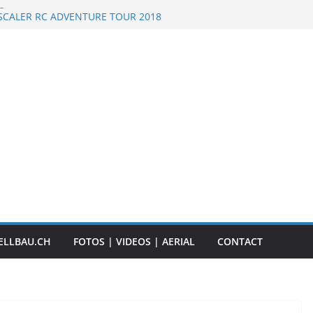
 RC Scale Boats
SCALER RC ADVENTURE TOUR 2018
Event „Anbaggern 4.0“ – 2019
 Timber Truck
TRUCK Event – Herisau, Switzerland – 2020
ELLBAU.CH
FOTOS | VIDEOS | AERIAL
CONTACT