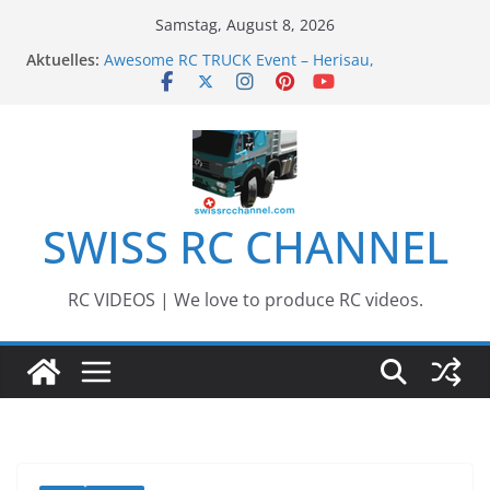
Zum
Samstag, August 8, 2026
Inhalt
Aktuelles:
Awesome RC TRUCK Event – Herisau,
springen
Switzerland – 2020
Awesome Big RC Scale Boats
13th #AARESCALER RC ADVENTURE TOUR 2018
BEST OF RC Event „Anbaggern 4.0“ – 2019
Awesome RC Timber Truck
SWISS RC CHANNEL
RC VIDEOS | We love to produce RC videos.