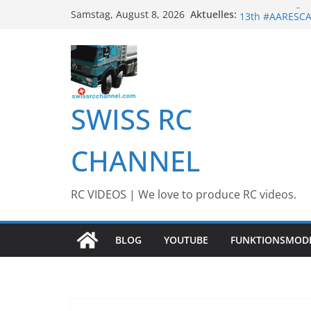
Zum
Awesome Big RC
Aktuelles:
Samstag, August 8, 2026
Inhalt
13th #AARESC
BEST OF RC Eve
springen
Awesome RC Ti
Awesome RC TRU
SWISS RC
CHANNEL
RC VIDEOS | We love to produce RC videos.
BLOG
YOUTUBE
FUNKTIONSMOD