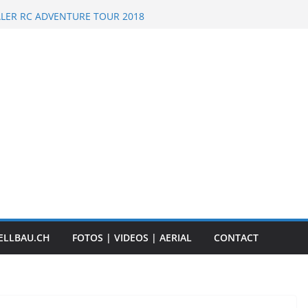
 Scale Boats
ALER RC ADVENTURE TOUR 2018
nt „Anbaggern 4.0“ – 2019
mber Truck
CK Event – Herisau, Switzerland – 2020
ELLBAU.CH
FOTOS | VIDEOS | AERIAL
CONTACT