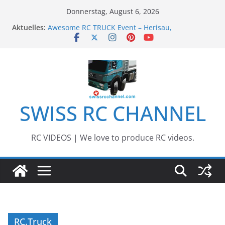
Zum
Donnerstag, August 6, 2026
Inhalt
Aktuelles:
Awesome RC TRUCK Event – Herisau,
springen
Switzerland – 2020
Awesome Big RC Scale Boats
13th #AARESCALER RC ADVENTURE TOUR 2018
BEST OF RC Event „Anbaggern 4.0“ – 2019
Awesome RC Timber Truck
SWISS RC CHANNEL
RC VIDEOS | We love to produce RC videos.
RC.Truck