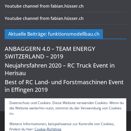
Youtube channel from fabian.hüsser.ch
Youtube channel from fabian.hüsser.ch
Aktuelle Beiträge: funktionsmodellbau.ch
ANBAGGERN 4.0 – TEAM ENERGY
SWITZERLAND – 2019
Neujahrsfahren 2020 – RC Truck Event in
Herisau
Best of RC Land- und Forstmaschinen Event
in Effingen 2019
Datenschutz und Cookies: Diese Website verwendet Cookies. Wenn du
die Website weiterhin nutzt, stimmst du der Verwendung von Cookies
zu.
Weitere Informationen, beispielsweise zur Kontrolle von Cookies,
Copyright © 2026
SWISS RC CHANNEL
. Alle Rechte
findest du hier:
Cookie-Richtlinie