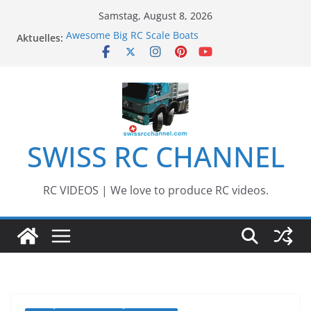
Zum
Samstag, August 8, 2026
Inhalt
Aktuelles:
Awesome Big RC Scale Boats
springen
13th #AARESCALER RC ADVENTURE TOUR 2018
BEST OF RC Event „Anbaggern 4.0“ – 2019
Awesome RC Timber Truck
Awesome RC TRUCK Event – Herisau,
Switzerland – 2020
SWISS RC CHANNEL
RC VIDEOS | We love to produce RC videos.