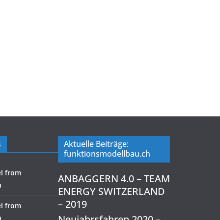
s
Aktuelle Beiträge:
funktionsmodellbau.ch
l from
ANBAGGERN 4.0 – TEAM
h
ENERGY SWITZERLAND
– 2019
l from
Neujahrsfahren 2020 –
h