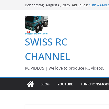
Awesome Big
Zum
Aktuelles:
Donnerstag, August 6, 2026
13th #AARE
Inhalt
BEST OF RC 
Awesome RC
springen
Awesome RC 
SWISS RC
CHANNEL
RC VIDEOS | We love to produce RC videos.
BLOG
YOUTUBE
FUNKTIONSMOD