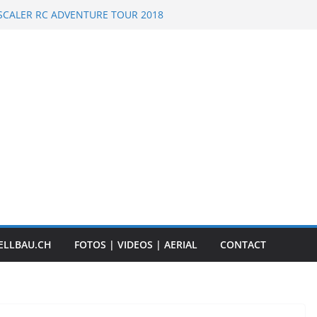
 RC Scale Boats
SCALER RC ADVENTURE TOUR 2018
Event „Anbaggern 4.0“ – 2019
 Timber Truck
TRUCK Event – Herisau, Switzerland – 2020
ELLBAU.CH
FOTOS | VIDEOS | AERIAL
CONTACT