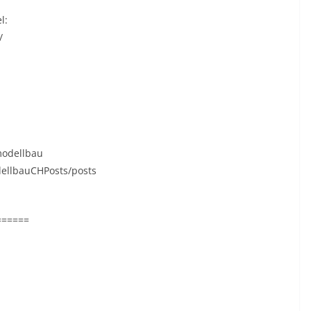
l:
/
modellbau
dellbauCHPosts/posts
======