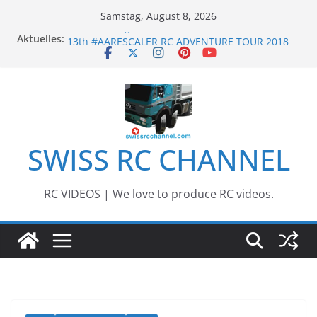
Zum
Samstag, August 8, 2026
Inhalt
Awesome Big RC Scale Boats
Aktuelles:
springen
13th #AARESCALER RC ADVENTURE TOUR 2018
BEST OF RC Event „Anbaggern 4.0“ – 2019
Awesome RC Timber Truck
Awesome RC TRUCK Event – Herisau,
Switzerland – 2020
SWISS RC CHANNEL
RC VIDEOS | We love to produce RC videos.