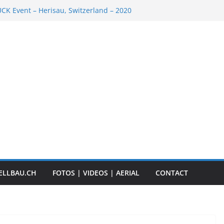
K Event – Herisau, Switzerland – 2020
Scale Boats
ER RC ADVENTURE TOUR 2018
t „Anbaggern 4.0“ – 2019
ber Truck
ELLBAU.CH
FOTOS | VIDEOS | AERIAL
CONTACT