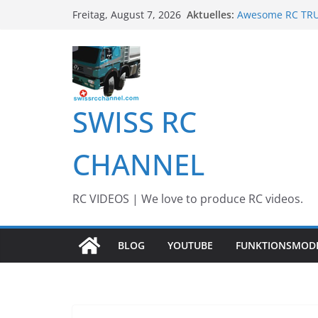
Zum
Aktuelles:
Awesome RC TRUC
Freitag, August 7, 2026
Inhalt
Awesome Big RC 
13th #AARESCAL
springen
BEST OF RC Even
Awesome RC Tim
SWISS RC
CHANNEL
RC VIDEOS | We love to produce RC videos.
BLOG
YOUTUBE
FUNKTIONSMOD