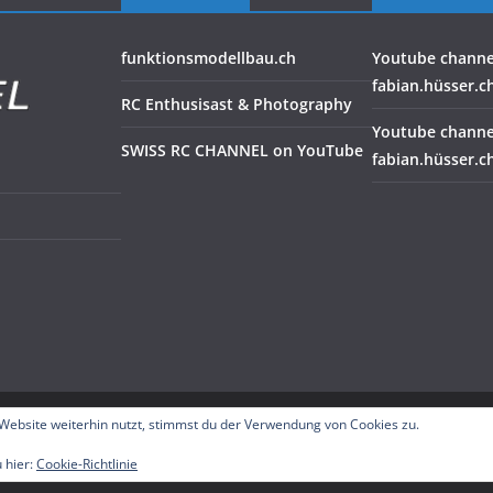
funktionsmodellbau.ch
Youtube channe
fabian.hüsser.c
RC Enthusisast & Photography
Youtube channe
SWISS RC CHANNEL on YouTube
fabian.hüsser.c
Website weiterhin nutzt, stimmst du der Verwendung von Cookies zu.
vorbehalten.
ordPress
.
 hier:
Cookie-Richtlinie