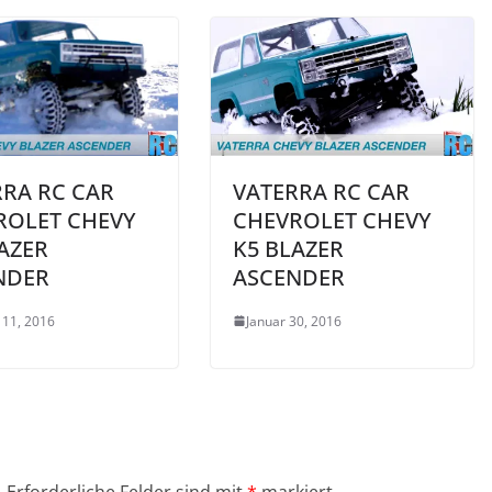
RRA RC CAR
VATERRA RC CAR
ROLET CHEVY
CHEVROLET CHEVY
AZER
K5 BLAZER
NDER
ASCENDER
 11, 2016
Januar 30, 2016
.
Erforderliche Felder sind mit
*
markiert