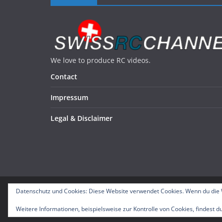
We love to produce RC videos.
Contact
Impressum
Legal & Disclaimer
Datenschutz und Cookies: Diese Website verwendet Cookies. Wenn du die 
Copyright © 2026
SWISS RC CHANNEL
. Alle Rechte 
Theme:
ColorMag
von ThemeGrill. Präsentiert von
W
Weitere Informationen, beispielsweise zur Kontrolle von Cookies, findest du