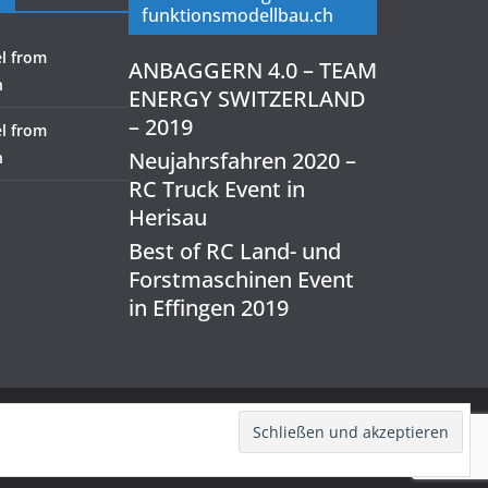
funktionsmodellbau.ch
l from
ANBAGGERN 4.0 – TEAM
h
ENERGY SWITZERLAND
– 2019
l from
Neujahrsfahren 2020 –
h
RC Truck Event in
Herisau
Best of RC Land- und
Forstmaschinen Event
in Effingen 2019