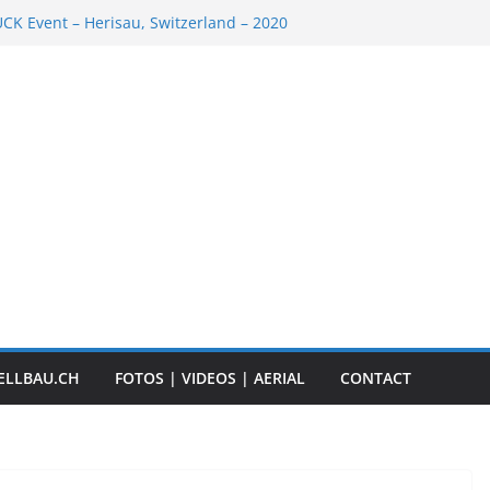
K Event – Herisau, Switzerland – 2020
Scale Boats
ER RC ADVENTURE TOUR 2018
t „Anbaggern 4.0“ – 2019
ber Truck
ELLBAU.CH
FOTOS | VIDEOS | AERIAL
CONTACT