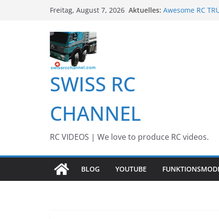
Zum
Aktuelles:
Awesome RC TRUC
Freitag, August 7, 2026
Inhalt
Awesome Big RC 
13th #AARESCAL
springen
BEST OF RC Even
Awesome RC Tim
SWISS RC
CHANNEL
RC VIDEOS | We love to produce RC videos.
BLOG
YOUTUBE
FUNKTIONSMOD