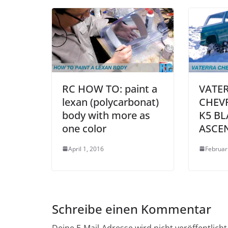
RC HOW TO: paint a
VATE
lexan (polycarbonat)
CHEV
body with more as
K5 BL
one color
ASCE
April 1, 2016
Februar
Schreibe einen Kommentar
Deine E-Mail-Adresse wird nicht veröffentlicht