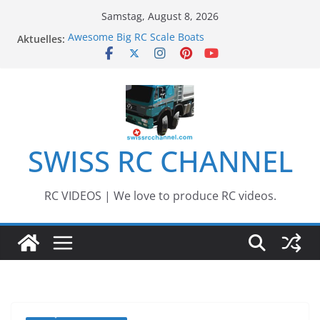
Zum
Samstag, August 8, 2026
Inhalt
Aktuelles:
Awesome Big RC Scale Boats
springen
13th #AARESCALER RC ADVENTURE TOUR 2018
BEST OF RC Event „Anbaggern 4.0“ – 2019
Awesome RC Timber Truck
Awesome RC TRUCK Event – Herisau,
Switzerland – 2020
SWISS RC CHANNEL
RC VIDEOS | We love to produce RC videos.