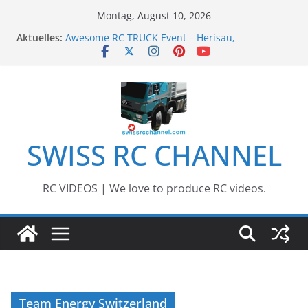
Zum
Montag, August 10, 2026
Inhalt
Aktuelles:
Awesome RC TRUCK Event – Herisau,
springen
Switzerland – 2020
Awesome Big RC Scale Boats
13th #AARESCALER RC ADVENTURE TOUR 2018
BEST OF RC Event „Anbaggern 4.0“ – 2019
Awesome RC Timber Truck
SWISS RC CHANNEL
RC VIDEOS | We love to produce RC videos.
Team Energy Switzerland